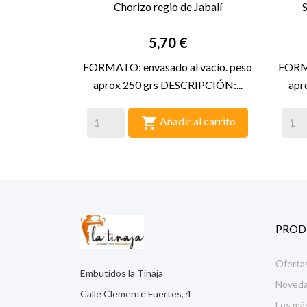
Chorizo regio de Jabalí

VISTA RÁPIDA
Precio
5,70 €
FORMATO: envasado al vacío. peso
FORMA
aprox 250 grs DESCRIPCIÓN:...
apr

Añadir al carrito
PROD
Oferta
Embutidos la Tinaja
Noved
Calle Clemente Fuertes, 4
Los má