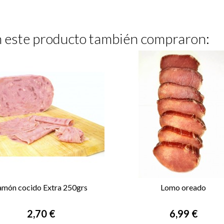
on este producto también compraron:
amón cocido Extra 250grs
Lomo oreado


VISTA RÁPIDA
VISTA RÁPIDA
Precio
Precio
2,70 €
6,99 €