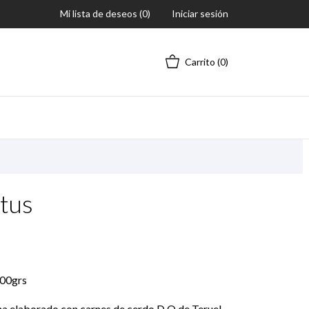
Mi lista de deseos (
0
)
Iniciar sesión
Carrito
(0)
tus
300grs
a elaborado con carnes de cerdo D.O de Teruel