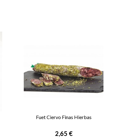
Fuet Ciervo Finas Hierbas

VISTA RÁPIDA
Precio
2,65 €