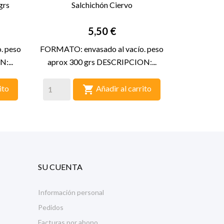
grs
Salchichón Ciervo

VISTA RÁPIDA
Precio
5,50 €
. peso
FORMATO: envasado al vacío. peso
:...
aprox 300 grs DESCRIPCION:...

ito
Añadir al carrito
SU CUENTA
Información personal
Pedidos
Facturas por abono