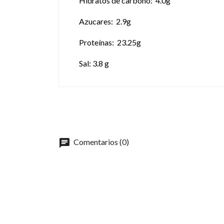
Hidratos de carbono: 4.0g
Azucares: 2.9g
Proteínas: 23.25g
Sal: 3.8 g
chat
Comentarios (0)