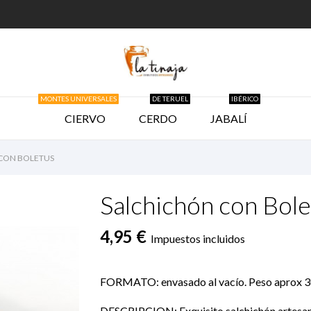
MONTES UNIVERSALES
DE TERUEL
IBÉRICO
CIERVO
CERDO
JABALÍ
CON BOLETUS
Salchichón con Bole
4,95 €
Impuestos incluidos
FORMATO: envasado al vacío. Peso aprox 
DESCRIPCION: Exquisito salchichón artesan