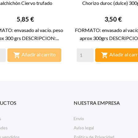
Salchichón Ciervo trufado
Chorizo duroc (dulce) 300


VISTA RÁPIDA
VISTA RÁPIDA
Precio
Precio
5,85 €
3,50 €
TO: envasado al vacío. peso
FORMATO: envasado al vacío
ox 300 grs DESCRIPCION:...
aprox 300grs DESCRIPCION


Añadir al carrito
Añadir al carr
UCTOS
NUESTRA EMPRESA
s
Envío
ades
Aviso legal
s vendidos
Política de Privacidad