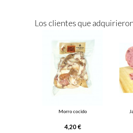
Los clientes que adquirier
Morro cocido
J

VISTA RÁPIDA
Precio
4,20 €