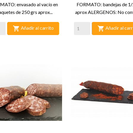
ATO: envasado al vacío en
FORMATO: bandejas de 1/
aquetes de 250 grs aprox...
aprox ALERGENOS: No cont


Añadir al carrito
Añadir al carr