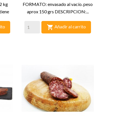
2 kg
FORMATO: envasado al vacío. peso
iene
aprox 150 grs DESCRIPCION:...

ito
Añadir al carrito