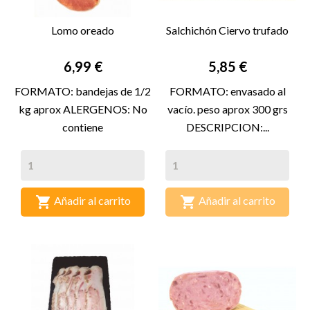
Lomo oreado
Salchichón Ciervo trufado
Precio
Precio
6,99 €
5,85 €
FORMATO: bandejas de 1/2
FORMATO: envasado al
kg aprox ALERGENOS: No
vacío. peso aprox 300 grs
contiene
DESCRIPCION:...


Añadir al carrito
Añadir al carrito