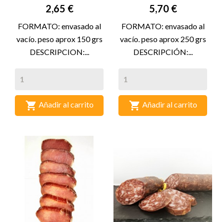
Precio
Precio
2,65 €
5,70 €
FORMATO: envasado al
FORMATO: envasado al
vacío. peso aprox 150 grs
vacío. peso aprox 250 grs
DESCRIPCION:...
DESCRIPCIÓN:...


Añadir al carrito
Añadir al carrito