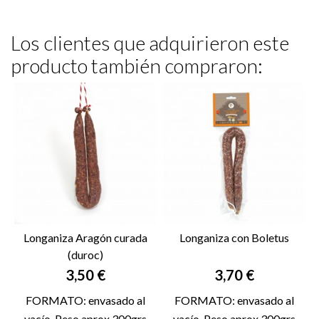
Los clientes que adquirieron este
producto también compraron:
Longaniza Aragón curada
Longaniza con Boletus
(duroc)
Precio
Precio
3,50 €
3,70 €
FORMATO: envasado al
FORMATO: envasado al
vacío. Peso aprox 300grs
vacío. Peso aprox 300grs