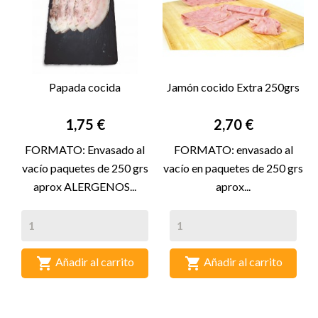
Papada cocida
Jamón cocido Extra 250grs
Precio
Precio
1,75 €
2,70 €
FORMATO: Envasado al
FORMATO: envasado al
vacío paquetes de 250 grs
vacío en paquetes de 250 grs
aprox ALERGENOS...
aprox...


Añadir al carrito
Añadir al carrito