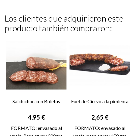
Los clientes que adquirieron este
producto también compraron:
Salchichón con Boletus
Fuet de Ciervo a la pimienta
Precio
Precio
4,95 €
2,65 €
FORMATO: envasado al
FORMATO: envasado al
vacío. Peso aprox 300grs
vacío. peso aprox 150 grs