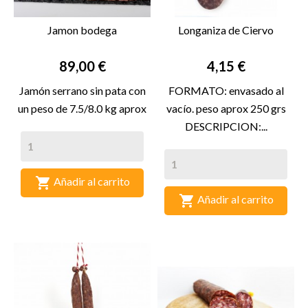
Jamon bodega
Longaniza de Ciervo
Precio
Precio
89,00 €
4,15 €
Jamón serrano sin pata con
FORMATO: envasado al
un peso de 7.5/8.0 kg aprox
vacío. peso aprox 250 grs
DESCRIPCION:...

Añadir al carrito

Añadir al carrito