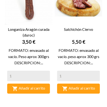
Longaniza Aragón curada
Salchichón Ciervo
(duroc)
Precio
Precio
3,50 €
5,50 €
FORMATO: envasado al
FORMATO: envasado al
vacío. Peso aprox 300grs
vacío. peso aprox 300 grs
DESCRIPCION:...
DESCRIPCION:...


Añadir al carrito
Añadir al carrito