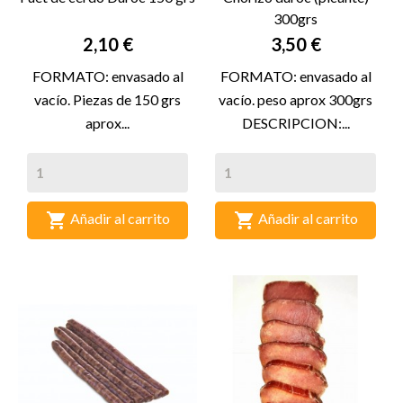
300grs
Precio
Precio
2,10 €
3,50 €
FORMATO: envasado al
FORMATO: envasado al
vacío. Piezas de 150 grs
vacío. peso aprox 300grs
aprox...
DESCRIPCION:...


Añadir al carrito
Añadir al carrito