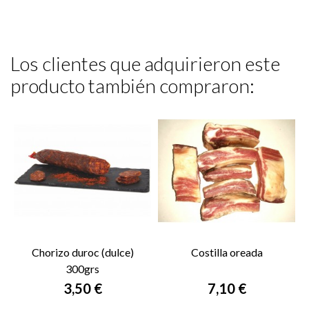
Los clientes que adquirieron este
producto también compraron:
Chorizo duroc (dulce)
Costilla oreada
300grs
Precio
Precio
3,50 €
7,10 €