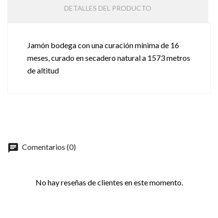
DETALLES DEL PRODUCTO
Jamón bodega con una curación mínima de 16
meses, curado en secadero natural a 1573 metros
de altitud
chat
Comentarios (0)
No hay reseñas de clientes en este momento.