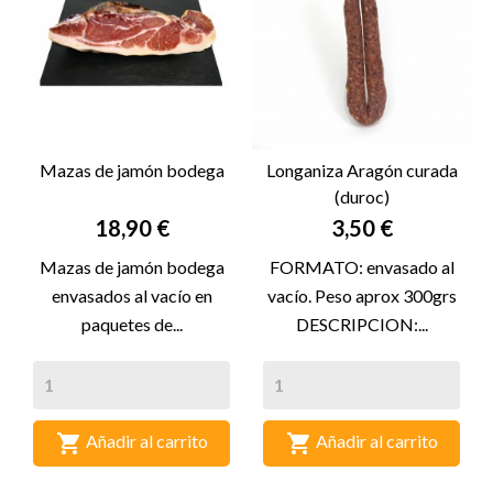
Mazas de jamón bodega
Longaniza Aragón curada
(duroc)
Precio
Precio
18,90 €
3,50 €
Mazas de jamón bodega
FORMATO: envasado al
envasados al vacío en
vacío. Peso aprox 300grs
paquetes de...
DESCRIPCION:...


Añadir al carrito
Añadir al carrito