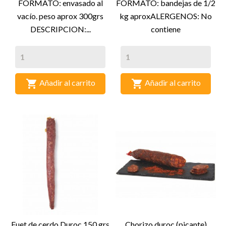
FORMATO: envasado al
FORMATO: bandejas de 1/2
vacío. peso aprox 300grs
kg aproxALERGENOS: No
DESCRIPCION:...
contiene


Añadir al carrito
Añadir al carrito
Fuet de cerdo Duroc 150 grs
Chorizo duroc (picante)