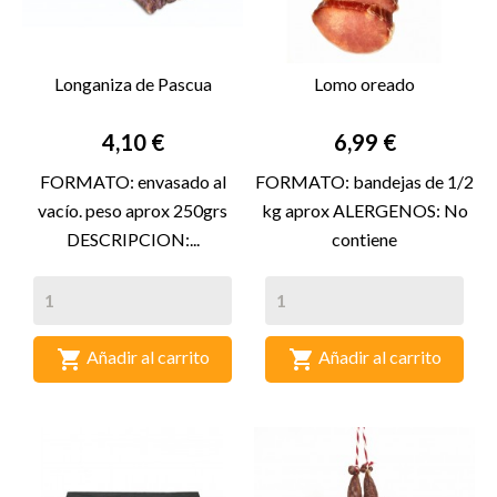
Longaniza de Pascua
Lomo oreado
Precio
Precio
4,10 €
6,99 €
FORMATO: envasado al
FORMATO: bandejas de 1/2
vacío. peso aprox 250grs
kg aprox ALERGENOS: No
DESCRIPCION:...
contiene


Añadir al carrito
Añadir al carrito